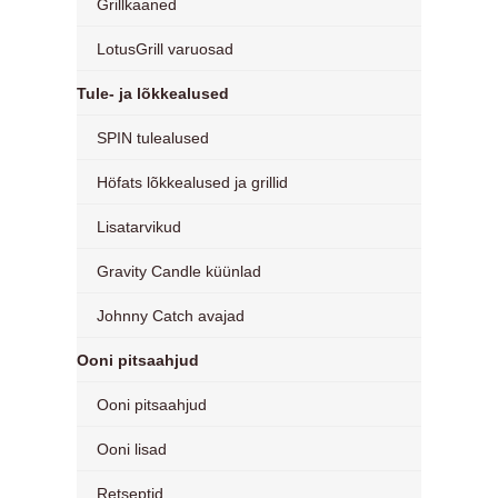
Grillkaaned
LotusGrill varuosad
Tule- ja lõkkealused
SPIN tulealused
Höfats lõkkealused ja grillid
Lisatarvikud
Gravity Candle küünlad
Johnny Catch avajad
Ooni pitsaahjud
Ooni pitsaahjud
Ooni lisad
Retseptid