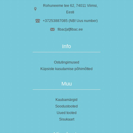
Rohuneeme tee 62, 74011
Viimsi
,
Eesti
+37253887085 (NB! Uus number)
fibac[at]fibac.ee
Info
Ostutingimused
Küpsiste kasutamise põhimõtted
Muu
Kaubamärgid
Soodustooted
Uued tooted
Sisukaart