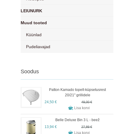
LEIUNURK
Muud tooted
Küünlad
Pudeliavajad
Soodus
Patton Kamado topelt-küpsetusrest
20/21'' grillidele
24,50 €
49,00 €
Belle Deluxe Bin 3 L - beež
13,94 €
27,89 €