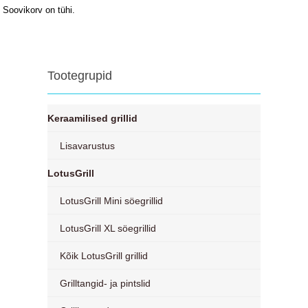
Soovikorv on tühi.
Tootegrupid
Keraamilised grillid
Lisavarustus
LotusGrill
LotusGrill Mini söegrillid
LotusGrill XL söegrillid
Kõik LotusGrill grillid
Grilltangid- ja pintslid